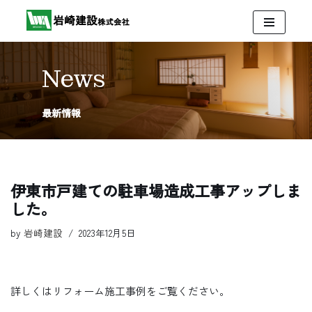
コ
ン
テ
News
ン
ツ
最新情報
へ
ス
キ
ッ
伊東市戸建ての駐車場造成工事アップしま
プ
した。
by
岩崎建設
2023年12月5日
詳しくはリフォーム施工事例をご覧ください。