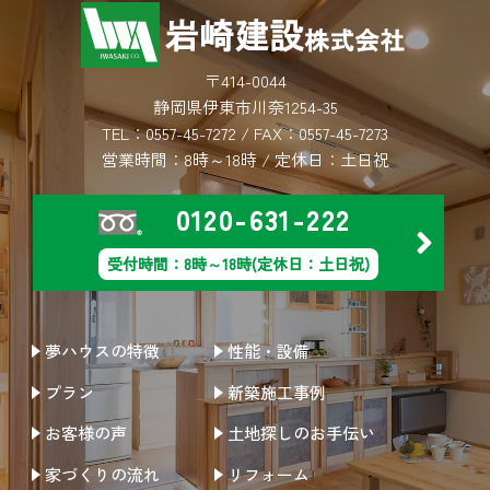
〒414-0044
静岡県伊東市川奈1254-35
TEL：
0557-45-7272
/ FAX：0557-45-7273
営業時間：8時～18時 / 定休日：土日祝
0120-631-222
受付時間：8時～18時(定休日：土日祝)
夢ハウスの特徴
性能・設備
プラン
新築施工事例
お客様の声
土地探しのお手伝い
家づくりの流れ
リフォーム