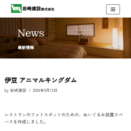
コ
ン
テ
News
ン
ツ
最新情報
へ
ス
キ
ッ
伊豆 アニマルキングダム
プ
by
岩崎建設
2024年5月13日
レストランのフォトスポットのための、ぬいぐるみ設置スペ
ースを作成しました。