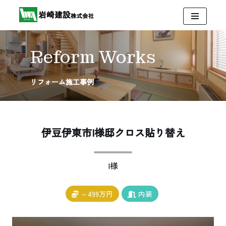
コ
ン
テ
Reform Works
ン
ツ
リフォーム施工事例
へ
ス
キ
ッ
伊豆伊東市I様邸クロス貼り替え
プ
I様
～499万円
内装