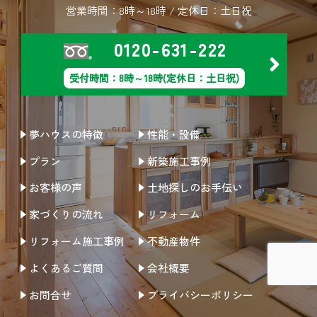
営業時間：8時～18時 / 定休日：土日祝
0120-631-222
受付時間：8時～18時(定休日：土日祝)
夢ハウスの特徴
性能・設備
プラン
新築施工事例
お客様の声
土地探しのお手伝い
家づくりの流れ
リフォーム
リフォーム施工事例
不動産物件
よくあるご質問
会社概要
お問合せ
プライバシーポリシー